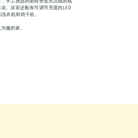
造，手工挑选的瓷砖营造出沉稳的氛
浴。浴室还配有可调节亮度的LED
G洗衣机和烘干机。
以为傲的家。