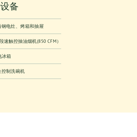
房设备
锈钢电灶、烤箱和抽屉
段速触控抽油烟机(850 CFM）
电冰箱
位控制洗碗机