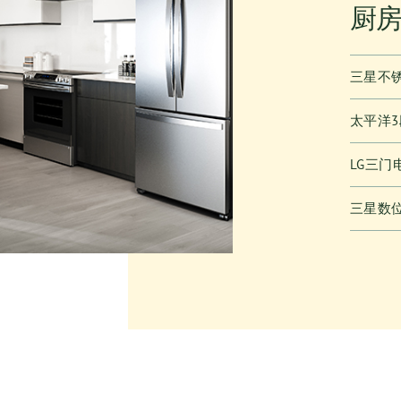
厨
三星不
太平洋3
LG三门
三星数