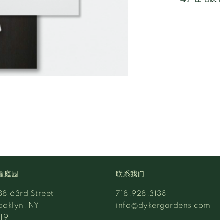
錱庭园
联系我们
38 63rd Street,
718.928.3138
ooklyn, NY
info@dykergardens.com
219